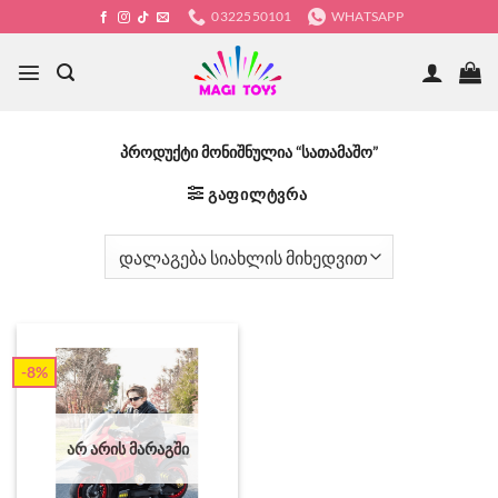
Skip
0322550101
WHATSAPP
to
content
პროდუქტი მონიშნულია “სათამაშო”
ᲒᲐᲤᲘᲚᲢᲕᲠᲐ
-8%
ᲐᲠ ᲐᲠᲘᲡ ᲛᲐᲠᲐᲒᲨᲘ