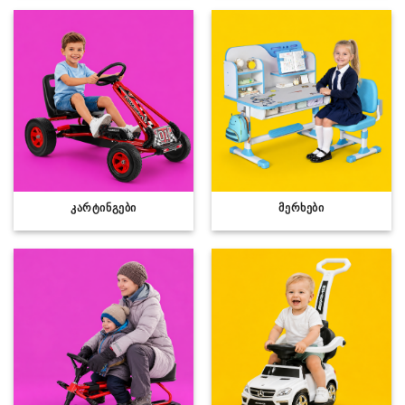
ᲙᲐᲠᲢᲘᲜᲒᲔᲑᲘ
ᲛᲔᲠᲮᲔᲑᲘ