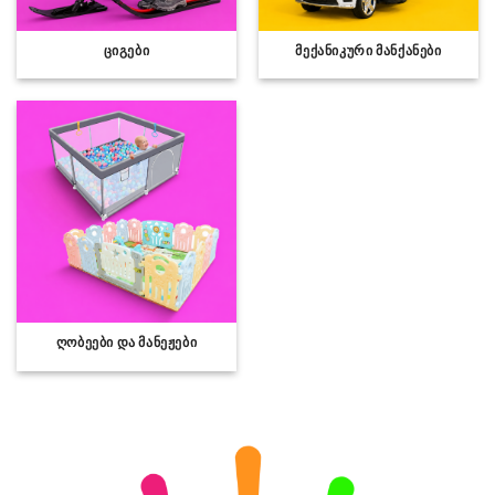
ᲪᲘᲒᲔᲑᲘ
ᲛᲔᲥᲐᲜᲘᲙᲣᲠᲘ ᲛᲐᲜᲥᲐᲜᲔᲑᲘ
ᲦᲝᲑᲔᲔᲑᲘ ᲓᲐ ᲛᲐᲜᲔᲟᲔᲑᲘ