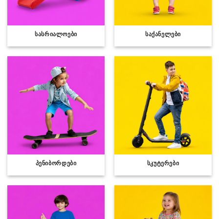
ᲡᲐᲡᲠᲘᲐᲚᲝᲔᲑᲘ
ᲡᲐᲥᲐᲜᲔᲚᲔᲑᲘ
ᲞᲔᲜᲘᲑᲝᲠᲓᲔᲑᲘ
ᲡᲙᲣᲢᲔᲠᲔᲑᲘ