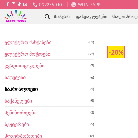
Skip
0322550101
WHATSAPP
to
ᲛᲗᲐᲕᲐᲠᲘ
ᲤᲐᲡᲓᲐᲙᲚᲔᲑᲔᲑᲘ
ᲐᲮᲐᲚᲘ ᲞᲠᲝᲓ
content
ელექტრო მანქანები
(81)
-28%
ელექტრო მოტოები
(22)
კვადროციკლები
(7)
ბატუტები
(6)
სასრიალოები
(1)
საქანელები
(5)
პენიბორდები
(3)
სკუტერები
(5)
ჰოვერბორდები
(12)