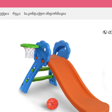
ᲣᲥᲪᲘᲐ
ᲠᲣᲙᲐ
ᲡᲐᲙᲝᲜᲢᲐᲥᲢᲝ ᲘᲜᲤᲝᲠᲛᲐᲪᲘᲐ