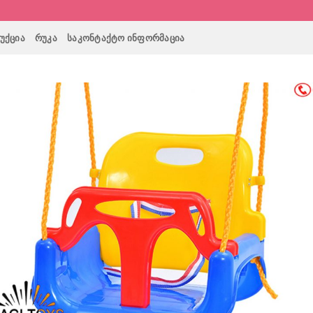
ᲣᲥᲪᲘᲐ
ᲠᲣᲙᲐ
ᲡᲐᲙᲝᲜᲢᲐᲥᲢᲝ ᲘᲜᲤᲝᲠᲛᲐᲪᲘᲐ