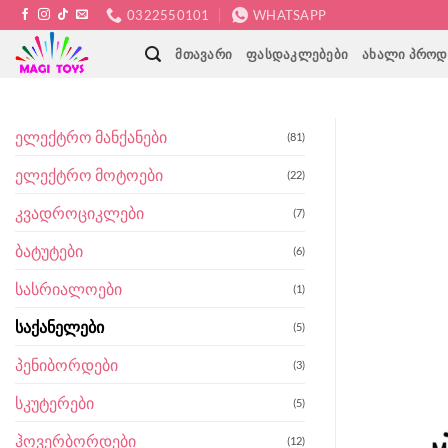
Skip
0322550101
WHATSAPP
to
ᲛᲗᲐᲕᲐᲠᲘ
ᲤᲐᲡᲓᲐᲙᲚᲔᲑᲔᲑᲘ
ᲐᲮᲐᲚᲘ ᲞᲠᲝᲓ
content
ელექტრო მანქანები
(81)
ელექტრო მოტოები
(22)
კვადროციკლები
(7)
ბატუტები
(6)
სასრიალოები
(1)
საქანელები
(5)
პენიბორდები
(3)
სკუტერები
(5)
ჰოვერბორდები
(12)