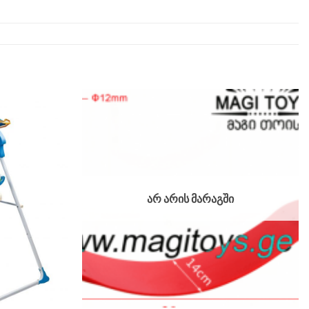
ᲐᲠ ᲐᲠᲘᲡ ᲛᲐᲠᲐᲒᲨᲘ