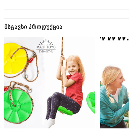
ᲛᲡᲒᲐᲕᲡᲘ ᲞᲠᲝᲓᲣᲥᲪᲘᲐ