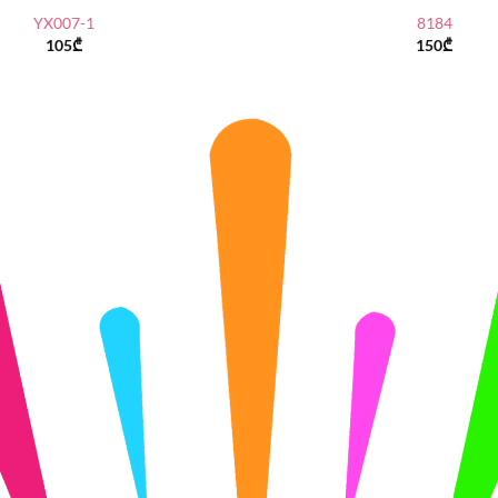
YX007-1
8184
105
₾
150
₾