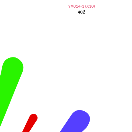
YX014-1 (X10)
40
₾