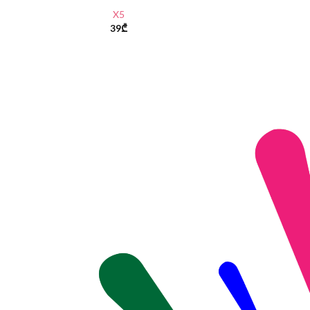
X5
39
₾