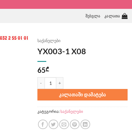
ᲨᲔᲡᲕᲚᲐ
ᲙᲐᲚᲐᲗᲐ
საქანელები
YX003-1 X08
65
₾
რაოდენობა: YX003-1 X08
ᲙᲐᲚᲐᲗᲐᲨᲘ ᲓᲐᲛᲐᲢᲔᲑᲐ
კატეგორია:
საქანელები