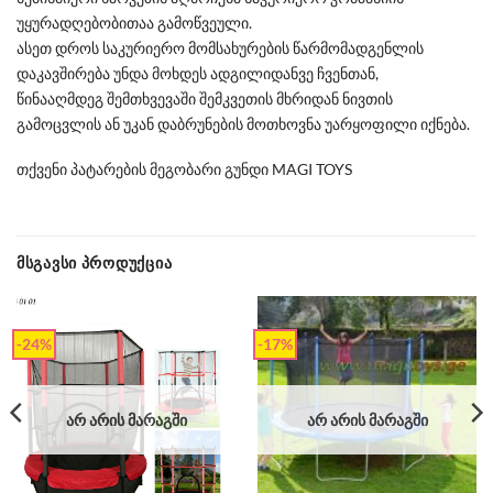
უყურადღებობითაა გამოწვეული.
ასეთ დროს საკურიერო მომსახურების წარმომადგენლის
დაკავშირება უნდა მოხდეს ადგილიდანვე ჩვენთან,
წინააღმდეგ შემთხვევაში შემკვეთის მხრიდან ნივთის
გამოცვლის ან უკან დაბრუნების მოთხოვნა უარყოფილი იქნება.
თქვენი პატარების მეგობარი გუნდი MAGI TOYS
ᲛᲡᲒᲐᲕᲡᲘ ᲞᲠᲝᲓᲣᲥᲪᲘᲐ
-24%
-17%
ᲐᲠ ᲐᲠᲘᲡ ᲛᲐᲠᲐᲒᲨᲘ
ᲐᲠ ᲐᲠᲘᲡ ᲛᲐᲠᲐᲒᲨᲘ