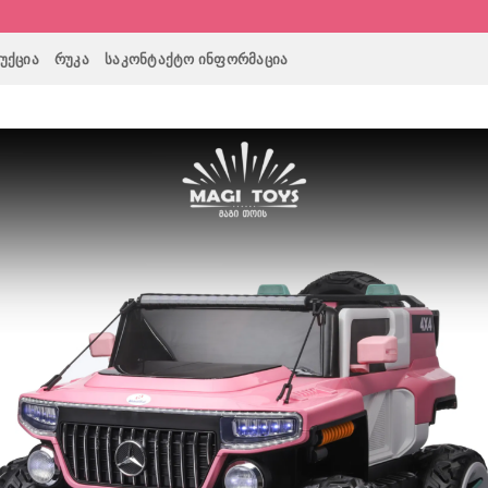
ᲣᲥᲪᲘᲐ
ᲠᲣᲙᲐ
ᲡᲐᲙᲝᲜᲢᲐᲥᲢᲝ ᲘᲜᲤᲝᲠᲛᲐᲪᲘᲐ