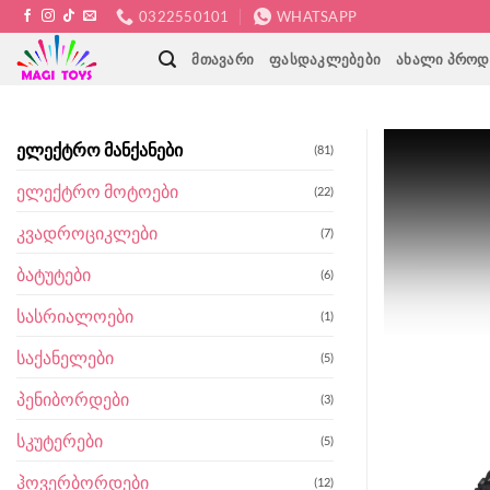
Skip
0322550101
WHATSAPP
to
ᲛᲗᲐᲕᲐᲠᲘ
ᲤᲐᲡᲓᲐᲙᲚᲔᲑᲔᲑᲘ
ᲐᲮᲐᲚᲘ ᲞᲠᲝᲓ
content
ელექტრო მანქანები
(81)
ელექტრო მოტოები
(22)
კვადროციკლები
(7)
ბატუტები
(6)
სასრიალოები
(1)
საქანელები
(5)
პენიბორდები
(3)
სკუტერები
(5)
ჰოვერბორდები
(12)