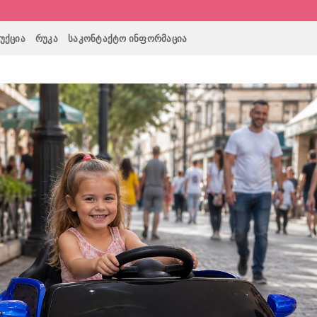
ᲣᲥᲪᲘᲐ
ᲠᲣᲙᲐ
ᲡᲐᲙᲝᲜᲢᲐᲥᲢᲝ ᲘᲜᲤᲝᲠᲛᲐᲪᲘᲐ