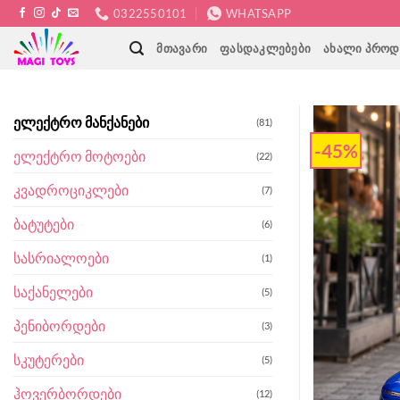
Skip
0322550101
WHATSAPP
to
ᲛᲗᲐᲕᲐᲠᲘ
ᲤᲐᲡᲓᲐᲙᲚᲔᲑᲔᲑᲘ
ᲐᲮᲐᲚᲘ ᲞᲠᲝᲓ
content
ელექტრო მანქანები
(81)
-45%
ელექტრო მოტოები
(22)
კვადროციკლები
(7)
ბატუტები
(6)
სასრიალოები
(1)
საქანელები
(5)
პენიბორდები
(3)
სკუტერები
(5)
ჰოვერბორდები
(12)