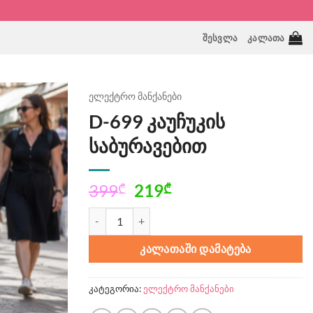
ᲨᲔᲡᲕᲚᲐ
ᲙᲐᲚᲐᲗᲐ
ელექტრო მანქანები
D-699 კაუჩუკის
საბურავებით
Original
Current
399
219
₾
₾
price
price
რაოდენობა: D-699 კაუჩუკის საბურავებით
was:
is:
399₾.
219₾.
ᲙᲐᲚᲐᲗᲐᲨᲘ ᲓᲐᲛᲐᲢᲔᲑᲐ
კატეგორია:
ელექტრო მანქანები