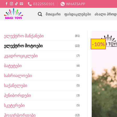
Skip
0322550101
WHATSAPP
to
ᲛᲗᲐᲕᲐᲠᲘ
ᲤᲐᲡᲓᲐᲙᲚᲔᲑᲔᲑᲘ
ᲐᲮᲐᲚᲘ ᲞᲠᲝᲓ
content
ელექტრო მანქანები
(81)
-10%
ელექტრო მოტოები
(22)
კვადროციკლები
(7)
ბატუტები
(6)
სასრიალოები
(1)
საქანელები
(5)
პენიბორდები
(3)
სკუტერები
(5)
ჰოვერბორდები
(12)