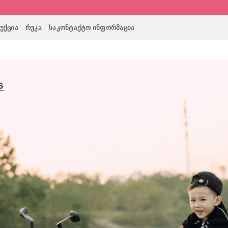
ᲣᲥᲪᲘᲐ
ᲠᲣᲙᲐ
ᲡᲐᲙᲝᲜᲢᲐᲥᲢᲝ ᲘᲜᲤᲝᲠᲛᲐᲪᲘᲐ