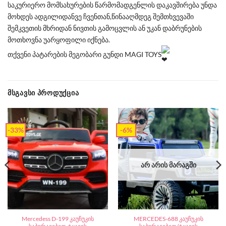
საკურიერო მომსახურების წარმომადგენლის დაკავშირება უნდა
მოხდეს ადგილიდანვე ჩვენთან,წინააღმდეგ შემთხვევაში
შემკვეთის მხრიდან ნივთის გამოცვლის ან უკან დაბრუნების
მოთხოვნა უარყოფილი იქნება.
თქვენი პატარების მეგობარი გუნდი MAGI TOYS
ᲛᲡᲒᲐᲕᲡᲘ ᲞᲠᲝᲓᲣᲥᲪᲘᲐ
-33%
-6%
ᲐᲠ ᲐᲠᲘᲡ ᲛᲐᲠᲐᲒᲨᲘ
Mercedess D-199 კაუჩუკის
MERCEDES-688 კაუჩუკის